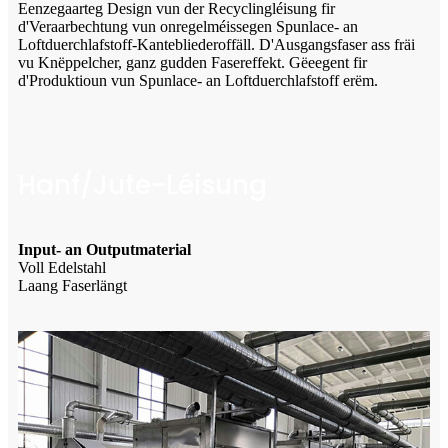
Eenzegaarteg Design vun der Recyclingléisung fir
d'Veraarbechtung vun onregelméissegen Spunlace- an
Loftduerchlafstoff-Kantebliederoffäll. D'Ausgangsfaser ass fräi
vu Knëppelcher, ganz gudden Fasereffekt. Gëeegent fir
d'Produktioun vun Spunlace- an Loftduerchlafstoff erëm.
Hanf/Jute-Léisung
Input- an Outputmaterial
Voll Edelstahl
Laang Faserlängt