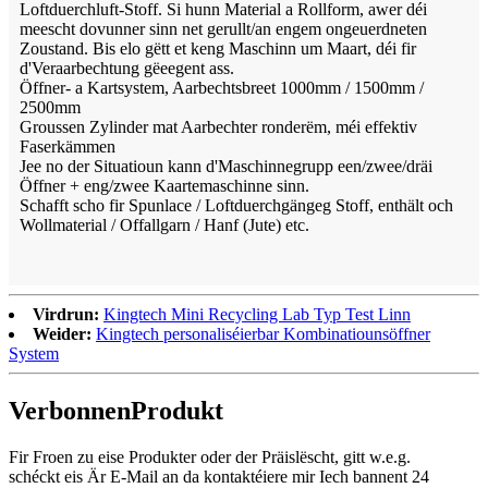
Loftduerchluft-Stoff. Si hunn Material a Rollform, awer déi
meescht dovunner sinn net gerullt/an engem ongeuerdneten
Zoustand. Bis elo gëtt et keng Maschinn um Maart, déi fir
d'Veraarbechtung gëeegent ass.
Öffner- a Kartsystem, Aarbechtsbreet 1000mm / 1500mm /
2500mm
Groussen Zylinder mat Aarbechter ronderëm, méi effektiv
Faserkämmen
Jee no der Situatioun kann d'Maschinnegrupp een/zwee/dräi
Öffner + eng/zwee Kaartemaschinne sinn.
Schafft scho fir Spunlace / Loftduerchgängeg Stoff, enthält och
Wollmaterial / Offallgarn / Hanf (Jute) etc.
Virdrun:
Kingtech Mini Recycling Lab Typ Test Linn
Weider:
Kingtech personaliséierbar Kombinatiounsöffner
System
Verbonnen
Produkt
Fir Froen zu eise Produkter oder der Präislëscht, gitt w.e.g.
schéckt eis Är E-Mail an da kontaktéiere mir Iech bannent 24