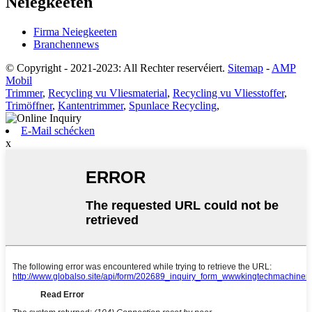
Neiegkeeten
Firma Neiegkeeten
Branchennews
© Copyright - 2021-2023: All Rechter reservéiert.
Sitemap
-
AMP
Mobil
Trimmer
,
Recycling vu Vliesmaterial
,
Recycling vu Vliesstoffer
,
Trimöffner
,
Kantentrimmer
,
Spunlace Recycling
,
E-Mail schécken
x