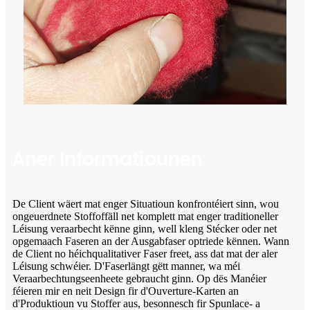
Aner Informatiounen
De Client wäert mat enger Situatioun konfrontéiert sinn, wou
ongeuerdnete Stoffoffäll net komplett mat enger traditioneller
Léisung veraarbecht kënne ginn, well kleng Stécker oder net
opgemaach Faseren an der Ausgabfaser optriede kënnen. Wann
de Client no héichqualitativer Faser freet, ass dat mat der aler
Léisung schwéier. D'Faserlängt gëtt manner, wa méi
Veraarbechtungseenheete gebraucht ginn. Op dës Manéier
féieren mir en neit Design fir d'Ouverture-Karten an
d'Produktioun vu Stoffer aus, besonnesch fir Spunlace- a