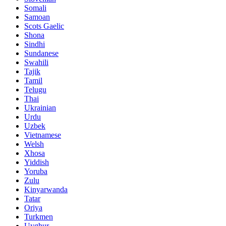
Somali
Samoan
Scots Gaelic
Shona
Sindhi
Sundanese
Swahili
Tajik
Tamil
Telugu
Thai
Ukrainian
Urdu
Uzbek
Vietnamese
Welsh
Xhosa
Yiddish
Yoruba
Zulu
Kinyarwanda
Tatar
Oriya
Turkmen
Uyghur