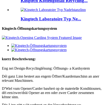
Kingtech Kottengoffall Recycling...
Kingtech Laboratoire Typ Ne...
Kingtech-Öffnungskartungssystem
kuerz Beschreiwung:
Eng nei Design-Recyclingléisung: Öffnungs- a Kardsystem
Déi ganz Linn besteet aus engem Öffner/Kaardemaschinn an aner
relevant Maschinnen.
D'Wiel vum Opener/Carder baséiert op de materielle Konditiounen,
déi een/zwee/dräi Opener an een oder zwee Carder zesummen
kënne sinn.
Dës Linn gëtt wäit verbreet an der Veraarbechtung vu