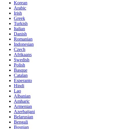
Korean
Arabic
Irish
Greek
Turkish
Italian
Danish
Romanian
Indonesian
Czech
Afrikaans
Swedish
Polish
Basque
Catalan
Esperanto
Hindi
Lao
Albanian
Amharic
Armenian
Azerbaijani
Belarusian
Bengali
Bosnian