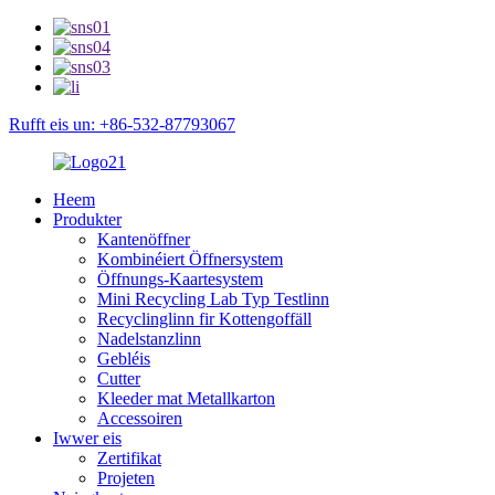
Rufft eis un: +86-532-87793067
Heem
Produkter
Kantenöffner
Kombinéiert Öffnersystem
Öffnungs-Kaartesystem
Mini Recycling Lab Typ Testlinn
Recyclinglinn fir Kottengoffäll
Nadelstanzlinn
Gebléis
Cutter
Kleeder mat Metallkarton
Accessoiren
Iwwer eis
Zertifikat
Projeten