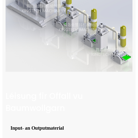
Léisung fir Offall vu
Baumwollgarn
Input- an Outputmaterial