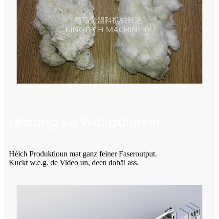
Léisung vu Wollpullover
Héich Produktioun mat ganz feiner Faseroutput.
Kuckt w.e.g. de Video un, deen dobäi ass.