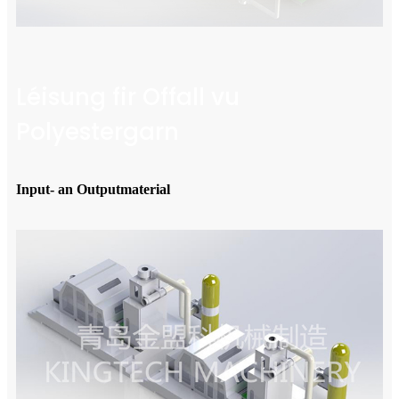
Léisung fir Offall vu
Polyestergarn
Input- an Outputmaterial