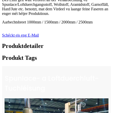
Spunlace/Loftduerchgangsstoff, Wollstoff, Aramidstoff, Garnoffäll,
Hanf/Jute etc. benotzt, mat dem Virdeel vu laange feine Faseren an
enger méi héijer Produktioun.
Aarbechtsbreet 1000mm / 1500mm / 2000mm / 2500mm
Schéckt eis eng E-Mail
Produktdetailer
Produkt Tags
Spunlace- a Loftduerchluft-
Tuchléisung