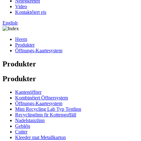
Neiegkeeten
Video
Kontaktéiert eis
English
Heem
Produkter
Öffnungs-Kaartesystem
Produkter
Produkter
Kantenöffner
Kombinéiert Öffnersystem
Öffnungs-Kaartesystem
Mini Recycling Lab Typ Testlinn
Recyclinglinn fir Kottengoffäll
Nadelstanzlinn
Gebléis
Cutter
Kleeder mat Metallkarton