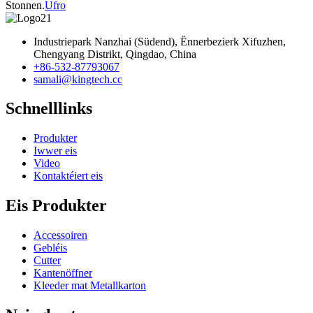
Stonnen.
Ufro
Industriepark Nanzhai (Südend), Ënnerbezierk Xifuzhen,
Chengyang Distrikt, Qingdao, China
+86-532-87793067
samali@kingtech.cc
Schnelllinks
Produkter
Iwwer eis
Video
Kontaktéiert eis
Eis Produkter
Accessoiren
Gebléis
Cutter
Kantenöffner
Kleeder mat Metallkarton